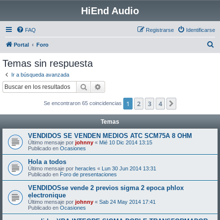
HiEnd Audio
FAQ
Registrarse
Identificarse
B
Portal
Foro
u
Temas sin respuesta
s
Ir a búsqueda avanzada
c
Buscar
Búsqueda avanzada
a
1
2
3
4
Siguiente
Se encontraron 65 coincidencias
r
Temas
VENDIDOS SE VENDEN MEDIOS ATC SCM75A 8 OHM
Último mensaje por
johnny
«
Mié 10 Dic 2014 13:15
Publicado en
Ocasiones
Hola a todos
Último mensaje por
heracles
«
Lun 30 Jun 2014 13:31
Publicado en
Foro de presentaciones
VENDIDOSse vende 2 previos sigma 2 epoca phlox
electronique
Último mensaje por
johnny
«
Sab 24 May 2014 17:41
Publicado en
Ocasiones