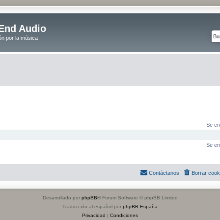
End Audio
ón por la música
Se en
Se en
Contáctanos
Borrar cook
Desarrollado por
phpBB
® Forum Software © phpBB Limited
Traducción al español por
phpBB España
Privacidad
|
Condiciones