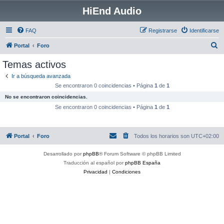
HiEnd Audio
FAQ
Registrarse
Identificarse
B
Portal
Foro
u
Temas activos
s
Ir a búsqueda avanzada
c
Se encontraron 0 coincidencias • Página
1
de
1
a
No se encontraron coincidencias.
r
Se encontraron 0 coincidencias • Página
1
de
1
Portal
Foro
Todos los horarios son
UTC+02:00
Desarrollado por
phpBB
® Forum Software © phpBB Limited
Traducción al español por
phpBB España
Privacidad
|
Condiciones