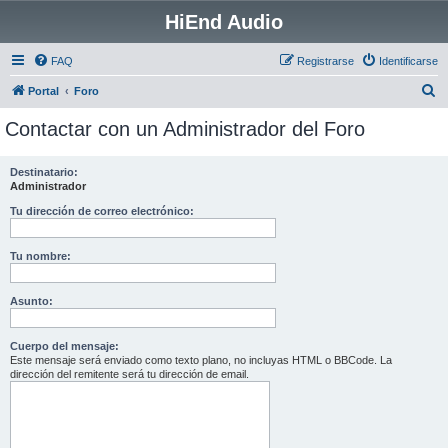
HiEnd Audio
FAQ
Registrarse
Identificarse
B
Portal
Foro
u
Contactar con un Administrador del Foro
s
c
Destinatario:
Administrador
a
r
Tu dirección de correo electrónico:
Tu nombre:
Asunto:
Cuerpo del mensaje:
Este mensaje será enviado como texto plano, no incluyas HTML o BBCode. La
dirección del remitente será tu dirección de email.