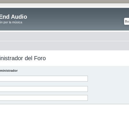
End Audio
ón por la música
nistrador del Foro
ministrador