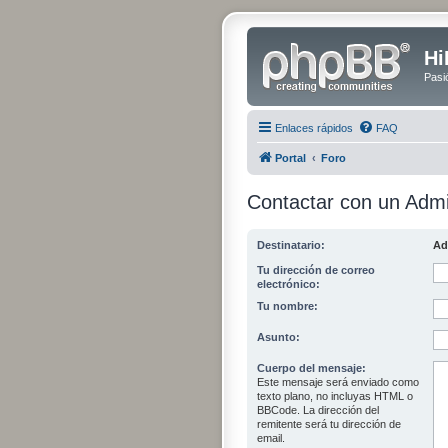
Hi
Pasi
Enlaces rápidos
FAQ
Portal
Foro
Contactar con un Admi
Destinatario:
Ad
Tu dirección de correo
electrónico:
Tu nombre:
Asunto:
Cuerpo del mensaje:
Este mensaje será enviado como
texto plano, no incluyas HTML o
BBCode. La dirección del
remitente será tu dirección de
email.