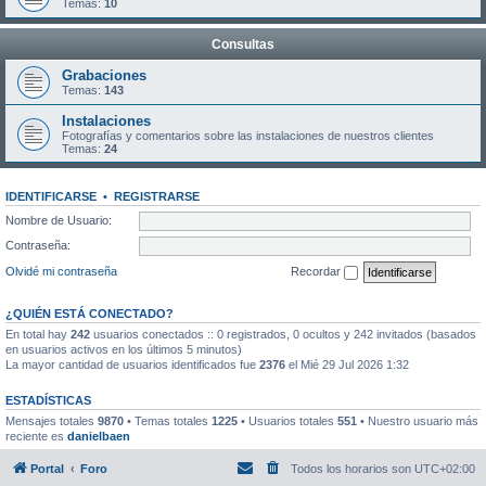
Temas:
10
Consultas
Grabaciones
Temas:
143
Instalaciones
Fotografías y comentarios sobre las instalaciones de nuestros clientes
Temas:
24
IDENTIFICARSE
•
REGISTRARSE
Nombre de Usuario:
Contraseña:
Olvidé mi contraseña
Recordar
¿QUIÉN ESTÁ CONECTADO?
En total hay
242
usuarios conectados :: 0 registrados, 0 ocultos y 242 invitados (basados
en usuarios activos en los últimos 5 minutos)
La mayor cantidad de usuarios identificados fue
2376
el Mié 29 Jul 2026 1:32
ESTADÍSTICAS
Mensajes totales
9870
• Temas totales
1225
• Usuarios totales
551
• Nuestro usuario más
reciente es
danielbaen
Portal
Foro
Todos los horarios son
UTC+02:00