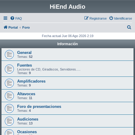
HiEnd Audio
FAQ
Registrarse
Identificarse
B
Portal
Foro
u
Fecha actual Jue 06 Ago 2026 2:19
s
Información
c
General
a
Temas:
52
r
Fuentes
Lectores de CD, Giradiscos, Servidores.....
Temas:
9
Amplificadores
Temas:
9
Altavoces
Temas:
11
Foro de presentaciones
Temas:
4
Audiciones
Temas:
13
Ocasiones