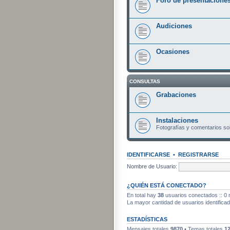
Foro de presentacione
Audiciones
Ocasiones
CONSULTAS
Grabaciones
Instalaciones
Fotografías y comentarios sob
IDENTIFICARSE
•
REGISTRARSE
Nombre de Usuario:
¿QUIÉN ESTÁ CONECTADO?
En total hay
38
usuarios conectados :: 0 r
La mayor cantidad de usuarios identifica
ESTADÍSTICAS
Mensajes totales
9870
• Temas totales
1