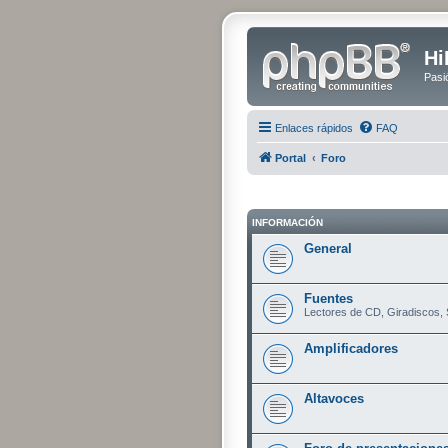
Hi
Pasi
Enlaces rápidos
FAQ
Portal
Foro
INFORMACIÓN
General
Fuentes
Lectores de CD, Giradiscos, S
Amplificadores
Altavoces