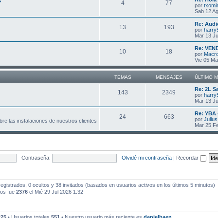
s
4
77
por
txomi
Sab 12 Ag
Re: Audi
13
193
por
harry
Mar 13 Ju
Re: VEN
10
18
por
Macr
Vie 05 Ma
TEMAS
MENSAJES
ÚLTIMO 
Re: 2L S
143
2349
por
harry
Mar 13 Ju
Re: YBA
24
663
por
Julius
re las instalaciones de nuestros clientes
Mar 25 F
Contraseña:
Olvidé mi contraseña
|
Recordar
egistrados, 0 ocultos y 38 invitados (basados en usuarios activos en los últimos 5 minutos)
dos fue
2376
el Mié 29 Jul 2026 1:32
225
• Usuarios totales
551
• Nuestro usuario más reciente es
danielbaen