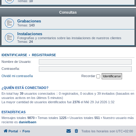
Temas:
10
Consultas
Grabaciones
Temas:
143
Instalaciones
Fotografías y comentarios sobre las instalaciones de nuestros clientes
Temas:
24
IDENTIFICARSE
•
REGISTRARSE
Nombre de Usuario:
Contraseña:
Olvidé mi contraseña
Recordar
¿QUIÉN ESTÁ CONECTADO?
En total hay
39
usuarios conectados :: 0 registrados, 0 ocultos y 39 invitados (basados en
usuarios activos en los últimos 5 minutos)
La mayor cantidad de usuarios identificados fue
2376
el Mié 29 Jul 2026 1:32
ESTADÍSTICAS
Mensajes totales
9870
• Temas totales
1225
• Usuarios totales
551
• Nuestro usuario más
reciente es
danielbaen
Portal
Foro
Todos los horarios son
UTC+02:00