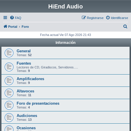
HiEnd Audio
FAQ
Registrarse
Identificarse
B
Portal
Foro
u
Fecha actual Vie 07 Ago 2026 21:43
s
Información
c
General
a
Temas:
52
r
Fuentes
Lectores de CD, Giradiscos, Servidores.....
Temas:
9
Amplificadores
Temas:
9
Altavoces
Temas:
11
Foro de presentaciones
Temas:
4
Audiciones
Temas:
13
Ocasiones