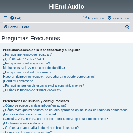
HiEnd Audio
FAQ
Registrarse
Identificarse
B
Portal
Foro
u
Preguntas Frecuentes
s
c
Problemas acerca de la identificación y el registro
¿Por qué me tengo que registrar?
a
¿Qué es COPPA? (APPCO)
r
¿Por qué no puedo registrarme?
Me he registrado ¡y no me puedo identificar!
¿Por qué no puedo identificarme?
Hace un tiempo me registré, ¡pero ahora no puedo conectarme!
¡Perdí mi contraseña!
¿Por qué mi sesión de usuario expira automáticamente?
¿Cuál es la función de "Borrar cookies"?
Preferencias de usuario y configuraciones
¿Cómo se puede cambiar mi configuración?
¿Cómo evito que mi nombre de usuario aparezca en las listas de usuarios conectados?
¡La hora en los foros no es correcta!
Cambié la zona horaria en mi perfil, ¡pero la hora sigue siendo incorrecto!
¡Mi idioma no está en la lista!
¿Qué es la imagen al lado de mi nombre de usuario?
¿Cómo puedo mostrar un avatar?