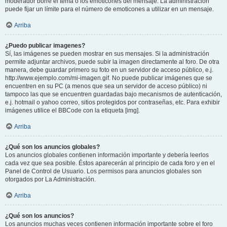
moderador borre el tema o los emoticones del mensaje. La administración
puede fijar un límite para el número de emoticones a utilizar en un mensaje.
Arriba
¿Puedo publicar imagenes?
Sí, las imágenes se pueden mostrar en sus mensajes. Si la administración
permite adjuntar archivos, puede subir la imagen directamente al foro. De otra
manera, debe guardar primero su foto en un servidor de acceso público, e.j.
http://www.ejemplo.com/mi-imagen.gif. No puede publicar imágenes que se
encuentren en su PC (a menos que sea un servidor de acceso público) ni
tampoco las que se encuentren guardadas bajo mecanismos de autenticación,
e.j. hotmail o yahoo correo, sitios protegidos por contraseñas, etc. Para exhibir
imágenes utilice el BBCode con la etiqueta [img].
Arriba
¿Qué son los anuncios globales?
Los anuncios globales contienen información importante y debería leerlos
cada vez que sea posible. Éstos aparecerán al principio de cada foro y en el
Panel de Control de Usuario. Los permisos para anuncios globales son
otorgados por La Administración.
Arriba
¿Qué son los anuncios?
Los anuncios muchas veces contienen información importante sobre el foro