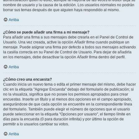
administración quién lo editó, aunque la mayoría de las veces el editor deja su
nombre de usuario y la causa de la edición. Los usuarios normales no podrán
borrar sus temas después de que alguien haya respondido al mismo.
Arriba
¿Cómo se puede añadir una firma a mi mensaje?
Para añadir una firma a sus mensajes debe crearla en el Panel de Control de
Usuario. Una vez creada, active la opción
Añadir firma
cuando publique un
mensaje. Puede asignar una firma por defecto a todos sus mensajes activando
la casilla correcta en su Panel de Control de Usuario. Para dejar de añadirla
en los mensajes, debe desactivar la opción
Añadir firma
dentro del perfil.
Arriba
¿Cómo creo una encuesta?
Cuando inicia un nuevo tema o edita el primer mensaje del mismo, debe hacer
clic en la etiqueta "Agregar Encuesta" debajo del formulario de publicación; si
no la visualiza, significa que no posee los permisos apropiados para crear
encuestas. Inserte un título y al menos dos opciones en el campo apropiado,
asegurándose de que cada opción se encuentre en la correspondiente línea
del formulario. También puede elegir el número de opciones que el usuario
puede seleccionar en la etiqueta "Opciones por usuario", el tiempo límite en
días para la encuesta (0 para duración infinita) y por último la opción de
permitir a lo usuarios cambiar su votos.
Arriba