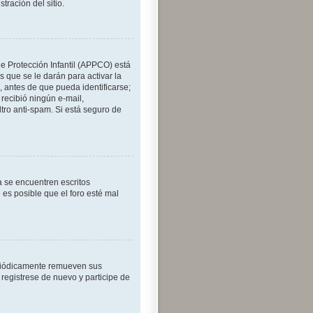
ración del sitio.
de Protección Infantil (APPCO) está
 que se le darán para activar la
 antes de que pueda identificarse;
o recibió ningún e-mail,
ltro anti-spam. Si está seguro de
a se encuentren escritos
es posible que el foro esté mal
eriódicamente remueven sus
 registrese de nuevo y participe de