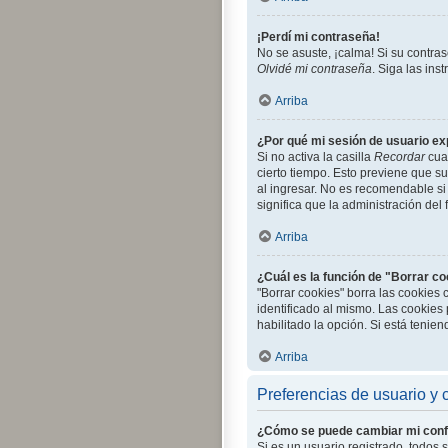
¡Perdí mi contraseña!
No se asuste, ¡calma! Si su contra
Olvidé mi contraseña
. Siga las in
Arriba
¿Por qué mi sesión de usuario e
Si no activa la casilla
Recordar
cuan
cierto tiempo. Esto previene que s
al ingresar. No es recomendable si 
significa que la administración del 
Arriba
¿Cuál es la función de "Borrar c
"Borrar cookies" borra las cookies
identificado al mismo. Las cookies 
habilitado la opción. Si está tenie
Arriba
Preferencias de usuario y 
¿Cómo se puede cambiar mi conf
Si es un usuario registrado, todos 