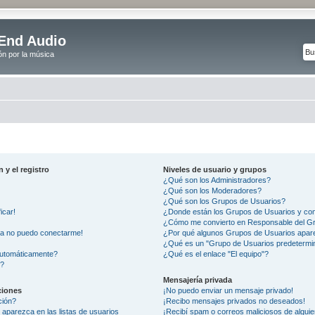
End Audio
ón por la música
 y el registro
Niveles de usuario y grupos
¿Qué son los Administradores?
¿Qué son los Moderadores?
¿Qué son los Grupos de Usuarios?
icar!
¿Donde están los Grupos de Usuarios y com
¿Cómo me convierto en Responsable del G
ra no puedo conectarme!
¿Por qué algunos Grupos de Usuarios apare
¿Qué es un "Grupo de Usuarios predetermi
automáticamente?
¿Qué es el enlace "El equipo"?
"?
Mensajería privada
ciones
¡No puedo enviar un mensaje privado!
ción?
¡Recibo mensajes privados no deseados!
aparezca en las listas de usuarios
¡Recibí spam o correos maliciosos de alguie