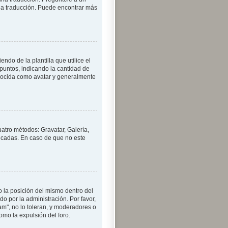
una traducción. Puede encontrar más
o de la plantilla que utilice el
 puntos, indicando la cantidad de
nocida como avatar y generalmente
uatro métodos: Gravatar, Galería,
icadas. En caso de que no este
 la posición del mismo dentro del
o por la administración. Por favor,
am", no lo toleran, y moderadores o
mo la expulsión del foro.