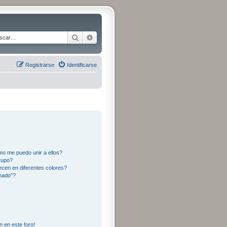
Buscar
Búsqueda avanzada
Registrarse
Identificarse
o me puedo unir a ellos?
rupo?
cen en diferentes colores?
nado"?
n en este foro!