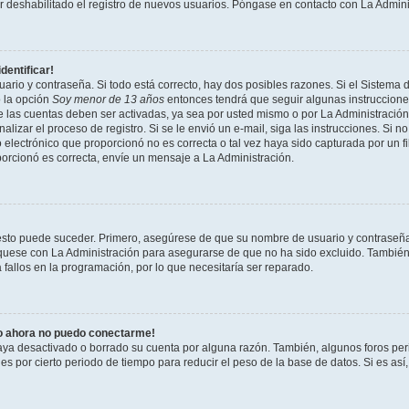
 deshabilitado el registro de nuevos usuarios. Póngase en contacto con La Administ
dentificar!
ario y contraseña. Si todo está correcto, hay dos posibles razones. Si el Sistema 
ó la opción
Soy menor de 13 años
entonces tendrá que seguir algunas instrucciones
 las cuentas deben ser activadas, ya sea por usted mismo o por La Administración,
inalizar el proceso de registro. Si se le envió un e-mail, siga las instrucciones. Si n
electrónico que proporcionó no es correcta o tal vez haya sido capturada por un fi
porcionó es correcta, envíe un mensaje a La Administración.
 esto puede suceder. Primero, asegúrese de que su nombre de usuario y contraseñ
quese con La Administración para asegurarse de que no ha sido excluido. También 
fallos en la programación, por lo que necesitaría ser reparado.
ro ahora no puedo conectarme!
haya desactivado o borrado su cuenta por alguna razón. También, algunos foros p
 por cierto periodo de tiempo para reducir el peso de la base de datos. Si es así,