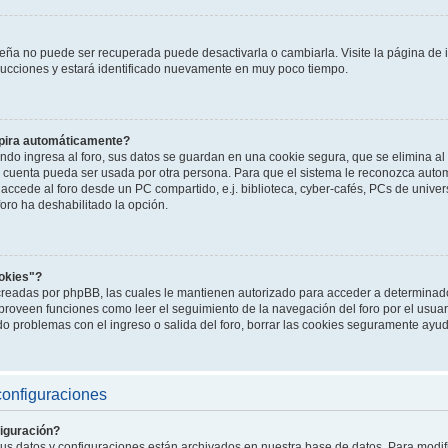
seña no puede ser recuperada puede desactivarla o cambiarla. Visite la página de i
strucciones y estará identificado nuevamente en muy poco tiempo.
xpira automáticamente?
do ingresa al foro, sus datos se guardan en una cookie segura, que se elimina al s
u cuenta pueda ser usada por otra persona. Para que el sistema le reconozca auto
accede al foro desde un PC compartido, e.j. biblioteca, cyber-cafés, PCs de universi
foro ha deshabilitado la opción.
ookies"?
 creadas por phpBB, las cuales le mantienen autorizado para acceder a determinado
proveen funciones como leer el seguimiento de la navegación del foro por el usuari
ndo problemas con el ingreso o salida del foro, borrar las cookies seguramente ayu
configuraciones
iguración?
sus datos y configuraciones están archivados en nuestra base de datos. Para modific