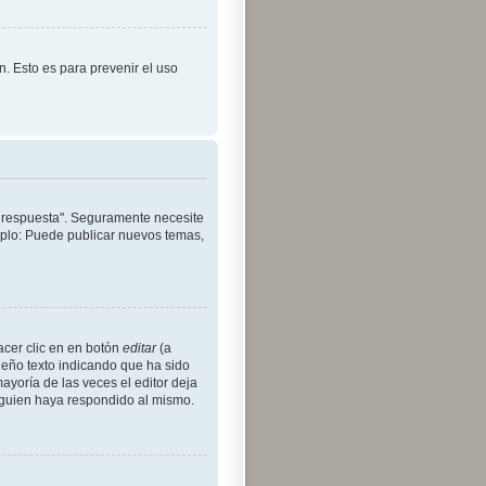
ón. Esto es para prevenir el uso
r respuesta". Seguramente necesite
emplo: Puede publicar nuevos temas,
acer clic en en botón
editar
(a
ueño texto indicando que ha sido
ayoría de las veces el editor deja
lguien haya respondido al mismo.