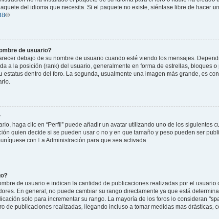
 paquete del idioma que necesita. Si el paquete no existe, siéntase libre de hacer 
BB
®
nombre de usuario?
cer debajo de su nombre de usuario cuando esté viendo los mensajes. Dependiend
da a la posición (rank) del usuario, generalmente en forma de estrellas, bloques o
u estatus dentro del foro. La segunda, usualmente una imagen más grande, es co
rio.
?
o, haga clic en “Perfil” puede añadir un avatar utilizando uno de los siguientes c
ción quien decide si se pueden usar o no y en que tamaño y peso pueden ser publ
muníquese con La Administración para que sea activada.
go?
bre de usuario e indican la cantidad de publicaciones realizadas por el usuario o
adores. En general, no puede cambiar su rango directamente ya que está determinad
licación solo para incrementar su rango. La mayoría de los foros lo consideran "sp
o de publicaciones realizadas, llegando incluso a tomar medidas mas drásticas, co