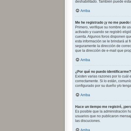
deshabilitado. También puede estar
Arriba
Me he registrado ¡y no me puedo i
Primero, verifique su nombre de usu
activado y cuando se registró eligi
cuenta. Algunos foros disponen que
esta información se le brindará al f
seguramente la dirección de correo 
que la dirección de e-mail que pro
Arriba
¿Por qué no puedo identificarme?
Existen varias razones por lo cuál
correctamente. Si lo están, comuní
configurado por su dueño y/o tenga 
Arriba
Hace un tiempo me registré, ¡pe
Es posible que la administración 
usuarios que no publicaron mensajes
las discuciones.
Arriba