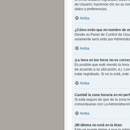
de Usuario; haciendo clic en su no
datos y preferencias.
Arriba
¿Cómo evito que mi nombre de us
Desde su Panel de Control de Usuar
solamente será visto por Administr
Arriba
¡La hora en los foros no es correc
Es posible que esté viendo la hora 
de acuerdo a su ubicación, e.j. Lo
estar registrado. Si no lo está, es
Arriba
Cambié la zona horaria en mi perfi
Si está seguro de que de la zona ho
comuníquese con La Administración
Arriba
¡Mi idioma no está en la lista!
Esto se puede deber a que la admin