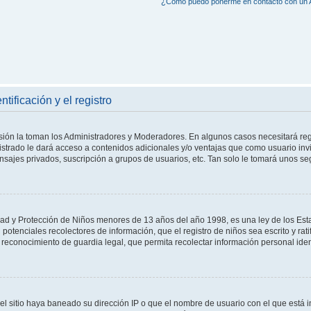
¿Cómo puedo ponerme en contacto con un 
tificación y el registro
isión la toman los Administradores y Moderadores. En algunos casos necesitará reg
istrado le dará acceso a contenidos adicionales y/o ventajas que como usuario invi
nsajes privados, suscripción a grupos de usuarios, etc. Tan solo le tomará unos 
d y Protección de Niños menores de 13 años del año 1998, es una ley de los Esta
on potenciales recolectores de información, que el registro de niños sea escrito y ra
reconocimiento de guardia legal, que permita recolectar información personal ide
el sitio haya baneado su dirección IP o que el nombre de usuario con el que está in