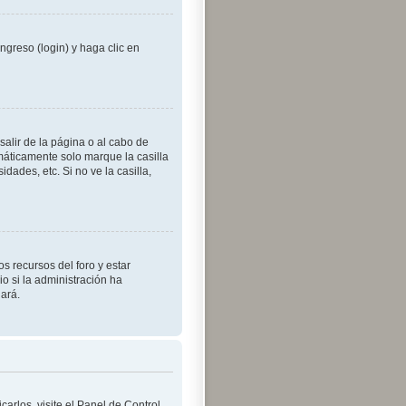
ngreso (login) y haga clic en
alir de la página o al cabo de
máticamente solo marque la casilla
dades, etc. Si no ve la casilla,
s recursos del foro y estar
o si la administración ha
dará.
arlos, visite el Panel de Control