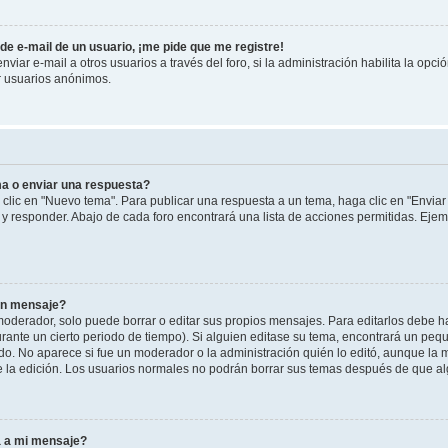
de e-mail de un usuario, ¡me pide que me registre!
iar e-mail a otros usuarios a través del foro, si la administración habilita la opci
r usuarios anónimos.
a o enviar una respuesta?
clic en "Nuevo tema". Para publicar una respuesta a un tema, haga clic en "Envia
r y responder. Abajo de cada foro encontrará una lista de acciones permitidas. Ej
un mensaje?
derador, solo puede borrar o editar sus propios mensajes. Para editarlos debe h
urante un cierto periodo de tiempo). Si alguien editase su tema, encontrará un peq
do. No aparece si fue un moderador o la administración quién lo editó, aunque la m
e la edición. Los usuarios normales no podrán borrar sus temas después de que a
a a mi mensaje?