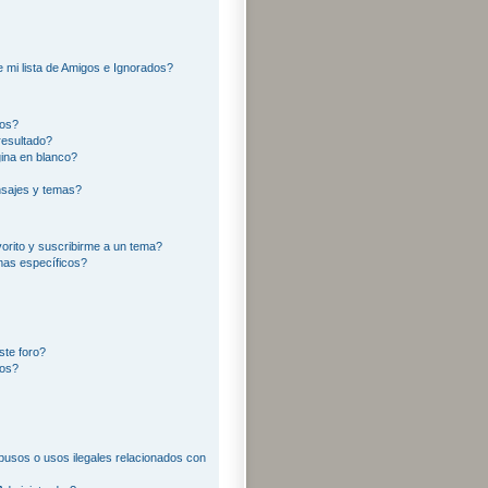
?
 mi lista de Amigos e Ignorados?
ros?
resultado?
ina en blanco?
sajes y temas?
vorito y suscribirme a un tema?
mas específicos?
ste foro?
tos?
usos o usos ilegales relacionados con