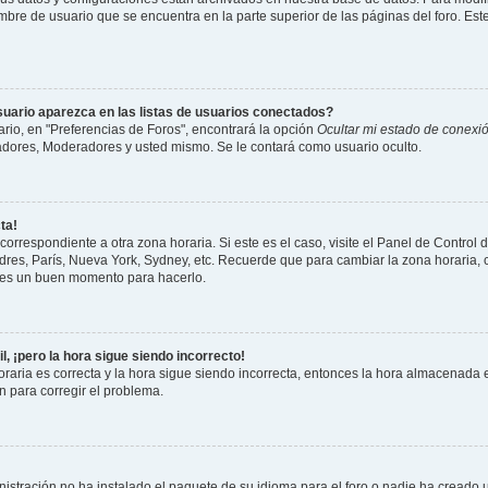
mbre de usuario que se encuentra en la parte superior de las páginas del foro. Este
uario aparezca en las listas de usuarios conectados?
io, en "Preferencias de Foros", encontrará la opción
Ocultar mi estado de conexi
adores, Moderadores y usted mismo. Se le contará como usuario oculto.
ta!
correspondiente a otra zona horaria. Si este es el caso, visite el Panel de Control 
ndres, París, Nueva York, Sydney, etc. Recuerde que para cambiar la zona horaria
te es un buen momento para hacerlo.
l, ¡pero la hora sigue siendo incorrecto!
raria es correcta y la hora sigue siendo incorrecta, entonces la hora almacenada e
 para corregir el problema.
istración no ha instalado el paquete de su idioma para el foro o nadie ha creado 