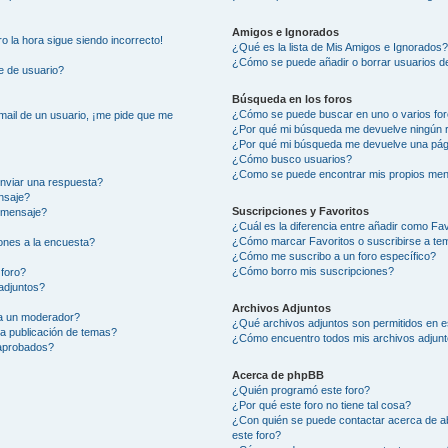
Amigos e Ignorados
ro la hora sigue siendo incorrecto!
¿Qué es la lista de Mis Amigos e Ignorados
¿Cómo se puede añadir o borrar usuarios de
e de usuario?
Búsqueda en los foros
¿Cómo se puede buscar en uno o varios fo
mail de un usuario, ¡me pide que me
¿Por qué mi búsqueda me devuelve ningún 
¿Por qué mi búsqueda me devuelve una pág
¿Cómo busco usuarios?
¿Como se puede encontrar mis propios men
nviar una respuesta?
nsaje?
Suscripciones y Favoritos
 mensaje?
¿Cuál es la diferencia entre añadir como Fa
¿Cómo marcar Favoritos o suscribirse a te
ones a la encuesta?
¿Cómo me suscribo a un foro específico?
¿Cómo borro mis suscripciones?
 foro?
adjuntos?
Archivos Adjuntos
a un moderador?
¿Qué archivos adjuntos son permitidos en e
la publicación de temas?
¿Cómo encuentro todos mis archivos adjun
 aprobados?
Acerca de phpBB
¿Quién programó este foro?
¿Por qué este foro no tiene tal cosa?
¿Con quién se puede contactar acerca de ab
este foro?