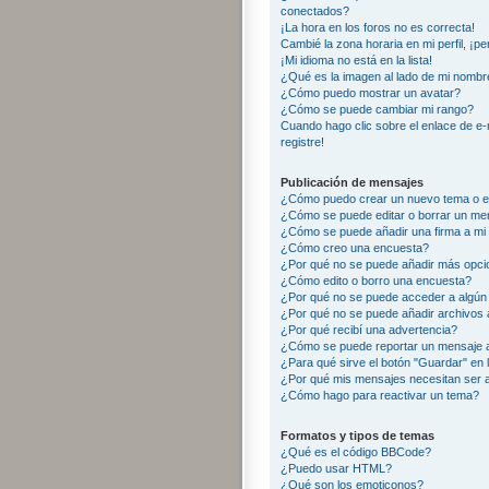
conectados?
¡La hora en los foros no es correcta!
Cambié la zona horaria en mi perfil, ¡pe
¡Mi idioma no está en la lista!
¿Qué es la imagen al lado de mi nombr
¿Cómo puedo mostrar un avatar?
¿Cómo se puede cambiar mi rango?
Cuando hago clic sobre el enlace de e-
registre!
Publicación de mensajes
¿Cómo puedo crear un nuevo tema o e
¿Cómo se puede editar o borrar un me
¿Cómo se puede añadir una firma a mi
¿Cómo creo una encuesta?
¿Por qué no se puede añadir más opci
¿Cómo edito o borro una encuesta?
¿Por qué no se puede acceder a algún
¿Por qué no se puede añadir archivos 
¿Por qué recibí una advertencia?
¿Cómo se puede reportar un mensaje 
¿Para qué sirve el botón "Guardar" en 
¿Por qué mis mensajes necesitan ser
¿Cómo hago para reactivar un tema?
Formatos y tipos de temas
¿Qué es el código BBCode?
¿Puedo usar HTML?
¿Qué son los emoticonos?