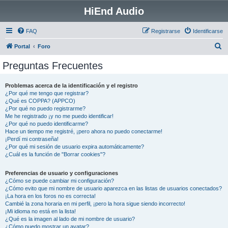
HiEnd Audio
FAQ
Registrarse
Identificarse
B
Portal
Foro
u
Preguntas Frecuentes
s
c
Problemas acerca de la identificación y el registro
¿Por qué me tengo que registrar?
a
¿Qué es COPPA? (APPCO)
r
¿Por qué no puedo registrarme?
Me he registrado ¡y no me puedo identificar!
¿Por qué no puedo identificarme?
Hace un tiempo me registré, ¡pero ahora no puedo conectarme!
¡Perdí mi contraseña!
¿Por qué mi sesión de usuario expira automáticamente?
¿Cuál es la función de "Borrar cookies"?
Preferencias de usuario y configuraciones
¿Cómo se puede cambiar mi configuración?
¿Cómo evito que mi nombre de usuario aparezca en las listas de usuarios conectados?
¡La hora en los foros no es correcta!
Cambié la zona horaria en mi perfil, ¡pero la hora sigue siendo incorrecto!
¡Mi idioma no está en la lista!
¿Qué es la imagen al lado de mi nombre de usuario?
¿Cómo puedo mostrar un avatar?