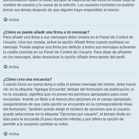
administración quién lo editó, aunque la mayoría de las veces el editor deja su
nombre de usuario y la causa de la edición. Los usuarios normales no podrán
borrar sus temas después de que alguien haya respondido al mismo.
Arriba
¿Cómo se puede añadir una firma a mi mensaje?
Para añadir una firma a sus mensajes debe crearla en el Panel de Control de
Usuario. Una vez creada, active la opción
Añadir firma
cuando publique un
mensaje. Puede asignar una firma por defecto a todos sus mensajes activando
la casilla correcta en su Panel de Control de Usuario. Para dejar de añadirla
en los mensajes, debe desactivar la opción
Añadir firma
dentro del perfil.
Arriba
¿Cómo creo una encuesta?
Cuando inicia un nuevo tema o edita el primer mensaje del mismo, debe hacer
clic en la etiqueta "Agregar Encuesta" debajo del formulario de publicación; si
no la visualiza, significa que no posee los permisos apropiados para crear
encuestas. Inserte un título y al menos dos opciones en el campo apropiado,
asegurándose de que cada opción se encuentre en la correspondiente línea
del formulario. También puede elegir el número de opciones que el usuario
puede seleccionar en la etiqueta "Opciones por usuario", el tiempo límite en
días para la encuesta (0 para duración infinita) y por último la opción de
permitir a lo usuarios cambiar su votos.
Arriba