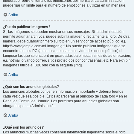
moderador borre el tema o los emoticones del mensaje. La administración
puede fijar un límite para el número de emoticones a utilizar en un mensaje.
Arriba
¿Puedo publicar imagenes?
Sí, las imágenes se pueden mostrar en sus mensajes. Si la administración
permite adjuntar archivos, puede subir la imagen directamente al foro. De otra
manera, debe guardar primero su foto en un servidor de acceso público, e.j.
http://www.ejemplo.com/mi-imagen.gif. No puede publicar imágenes que se
encuentren en su PC (a menos que sea un servidor de acceso público) ni
tampoco las que se encuentren guardadas bajo mecanismos de autenticación,
e.j. hotmail o yahoo correo, sitios protegidos por contraseñas, etc. Para exhibir
imágenes utilice el BBCode con la etiqueta [img].
Arriba
¿Qué son los anuncios globales?
Los anuncios globales contienen información importante y debería leerlos
cada vez que sea posible. Éstos aparecerán al principio de cada foro y en el
Panel de Control de Usuario. Los permisos para anuncios globales son
otorgados por La Administración.
Arriba
¿Qué son los anuncios?
Los anuncios muchas veces contienen información importante sobre el foro