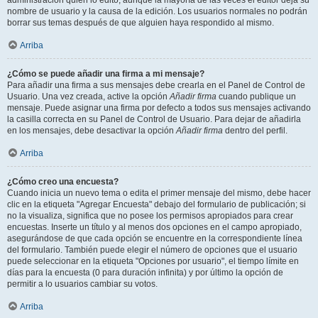
administración quién lo editó, aunque la mayoría de las veces el editor deja su
nombre de usuario y la causa de la edición. Los usuarios normales no podrán
borrar sus temas después de que alguien haya respondido al mismo.
Arriba
¿Cómo se puede añadir una firma a mi mensaje?
Para añadir una firma a sus mensajes debe crearla en el Panel de Control de
Usuario. Una vez creada, active la opción
Añadir firma
cuando publique un
mensaje. Puede asignar una firma por defecto a todos sus mensajes activando
la casilla correcta en su Panel de Control de Usuario. Para dejar de añadirla
en los mensajes, debe desactivar la opción
Añadir firma
dentro del perfil.
Arriba
¿Cómo creo una encuesta?
Cuando inicia un nuevo tema o edita el primer mensaje del mismo, debe hacer
clic en la etiqueta "Agregar Encuesta" debajo del formulario de publicación; si
no la visualiza, significa que no posee los permisos apropiados para crear
encuestas. Inserte un título y al menos dos opciones en el campo apropiado,
asegurándose de que cada opción se encuentre en la correspondiente línea
del formulario. También puede elegir el número de opciones que el usuario
puede seleccionar en la etiqueta "Opciones por usuario", el tiempo límite en
días para la encuesta (0 para duración infinita) y por último la opción de
permitir a lo usuarios cambiar su votos.
Arriba