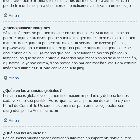
moderador borre el tema o los emoticones del mensaje. La administración
puede fijar un límite para el número de emoticones a utilizar en un mensaje.
Arriba
¿Puedo publicar imagenes?
Sí, las imágenes se pueden mostrar en sus mensajes. Si la administración
permite adjuntar archivos, puede subir la imagen directamente al foro. De otra
manera, debe guardar primero su foto en un servidor de acceso público, e.j.
http://www.ejemplo.com/mi-imagen.gif. No puede publicar imágenes que se
encuentren en su PC (a menos que sea un servidor de acceso público) ni
tampoco las que se encuentren guardadas bajo mecanismos de autenticación,
e.j. hotmail o yahoo correo, sitios protegidos por contraseñas, etc. Para exhibir
imágenes utilice el BBCode con la etiqueta [img].
Arriba
¿Qué son los anuncios globales?
Los anuncios globales contienen información importante y debería leerlos
cada vez que sea posible. Éstos aparecerán al principio de cada foro y en el
Panel de Control de Usuario. Los permisos para anuncios globales son
otorgados por La Administración.
Arriba
¿Qué son los anuncios?
Los anuncios muchas veces contienen información importante sobre el foro