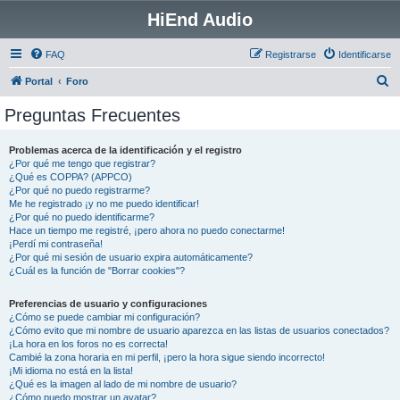
HiEnd Audio
FAQ
Registrarse
Identificarse
B
Portal
Foro
u
Preguntas Frecuentes
s
c
Problemas acerca de la identificación y el registro
¿Por qué me tengo que registrar?
a
¿Qué es COPPA? (APPCO)
r
¿Por qué no puedo registrarme?
Me he registrado ¡y no me puedo identificar!
¿Por qué no puedo identificarme?
Hace un tiempo me registré, ¡pero ahora no puedo conectarme!
¡Perdí mi contraseña!
¿Por qué mi sesión de usuario expira automáticamente?
¿Cuál es la función de "Borrar cookies"?
Preferencias de usuario y configuraciones
¿Cómo se puede cambiar mi configuración?
¿Cómo evito que mi nombre de usuario aparezca en las listas de usuarios conectados?
¡La hora en los foros no es correcta!
Cambié la zona horaria en mi perfil, ¡pero la hora sigue siendo incorrecto!
¡Mi idioma no está en la lista!
¿Qué es la imagen al lado de mi nombre de usuario?
¿Cómo puedo mostrar un avatar?