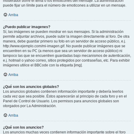
moderador borre el tema o los emoticones del mensaje. La administración
puede fijar un límite para el número de emoticones a utilizar en un mensaje.
Arriba
¿Puedo publicar imagenes?
Sí, las imágenes se pueden mostrar en sus mensajes. Si la administración
permite adjuntar archivos, puede subir la imagen directamente al foro. De otra
manera, debe guardar primero su foto en un servidor de acceso público, e.j.
http://www.ejemplo.com/mi-imagen.gif. No puede publicar imágenes que se
encuentren en su PC (a menos que sea un servidor de acceso público) ni
tampoco las que se encuentren guardadas bajo mecanismos de autenticación,
e.j. hotmail o yahoo correo, sitios protegidos por contraseñas, etc. Para exhibir
imágenes utilice el BBCode con la etiqueta [img].
Arriba
¿Qué son los anuncios globales?
Los anuncios globales contienen información importante y debería leerlos
cada vez que sea posible. Éstos aparecerán al principio de cada foro y en el
Panel de Control de Usuario. Los permisos para anuncios globales son
otorgados por La Administración.
Arriba
¿Qué son los anuncios?
Los anuncios muchas veces contienen información importante sobre el foro