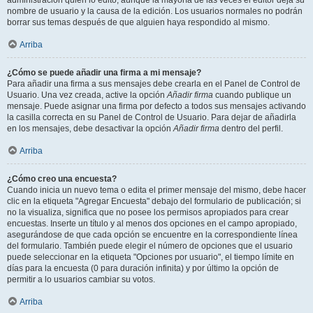
administración quién lo editó, aunque la mayoría de las veces el editor deja su
nombre de usuario y la causa de la edición. Los usuarios normales no podrán
borrar sus temas después de que alguien haya respondido al mismo.
Arriba
¿Cómo se puede añadir una firma a mi mensaje?
Para añadir una firma a sus mensajes debe crearla en el Panel de Control de
Usuario. Una vez creada, active la opción
Añadir firma
cuando publique un
mensaje. Puede asignar una firma por defecto a todos sus mensajes activando
la casilla correcta en su Panel de Control de Usuario. Para dejar de añadirla
en los mensajes, debe desactivar la opción
Añadir firma
dentro del perfil.
Arriba
¿Cómo creo una encuesta?
Cuando inicia un nuevo tema o edita el primer mensaje del mismo, debe hacer
clic en la etiqueta "Agregar Encuesta" debajo del formulario de publicación; si
no la visualiza, significa que no posee los permisos apropiados para crear
encuestas. Inserte un título y al menos dos opciones en el campo apropiado,
asegurándose de que cada opción se encuentre en la correspondiente línea
del formulario. También puede elegir el número de opciones que el usuario
puede seleccionar en la etiqueta "Opciones por usuario", el tiempo límite en
días para la encuesta (0 para duración infinita) y por último la opción de
permitir a lo usuarios cambiar su votos.
Arriba