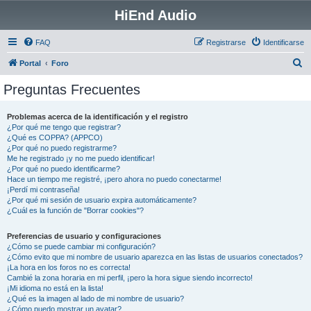
HiEnd Audio
FAQ
Registrarse
Identificarse
B
Portal
Foro
u
Preguntas Frecuentes
s
c
Problemas acerca de la identificación y el registro
¿Por qué me tengo que registrar?
a
¿Qué es COPPA? (APPCO)
r
¿Por qué no puedo registrarme?
Me he registrado ¡y no me puedo identificar!
¿Por qué no puedo identificarme?
Hace un tiempo me registré, ¡pero ahora no puedo conectarme!
¡Perdí mi contraseña!
¿Por qué mi sesión de usuario expira automáticamente?
¿Cuál es la función de "Borrar cookies"?
Preferencias de usuario y configuraciones
¿Cómo se puede cambiar mi configuración?
¿Cómo evito que mi nombre de usuario aparezca en las listas de usuarios conectados?
¡La hora en los foros no es correcta!
Cambié la zona horaria en mi perfil, ¡pero la hora sigue siendo incorrecto!
¡Mi idioma no está en la lista!
¿Qué es la imagen al lado de mi nombre de usuario?
¿Cómo puedo mostrar un avatar?